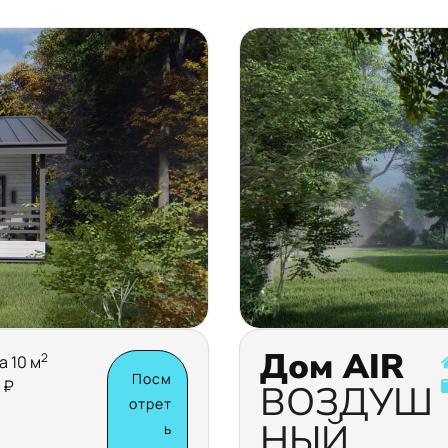
Дом AIR
2
а 10 м
Посм
 ₽
ВОЗДУШ
отрет
НЫЙ
ь