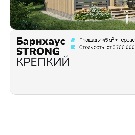
Барнхаус
2
Площадь: 45 м
+ террас
Стоимость: от 3 700 000
STRONG
КРЕПКИЙ