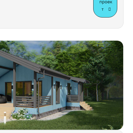
проек
т