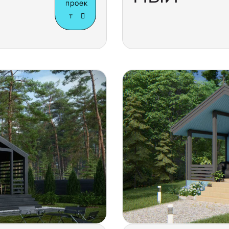
проек
т