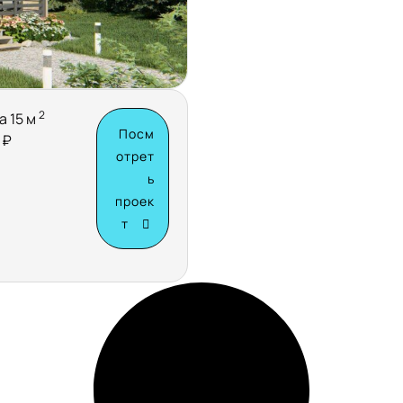
2
а 15 м
Посм
 ₽
отрет
ь
проек
т