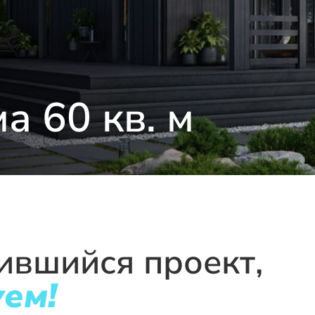
а 60 кв. м
ившийся проект,
уем!