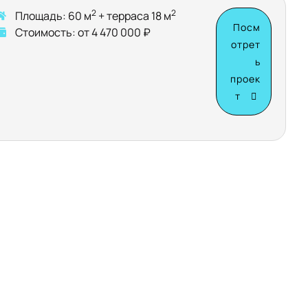
2
2
Площадь: 60 м
+ терраса 18 м
Посм
Стоимость: от 4 470 000 ₽
отрет
ь
проек
т