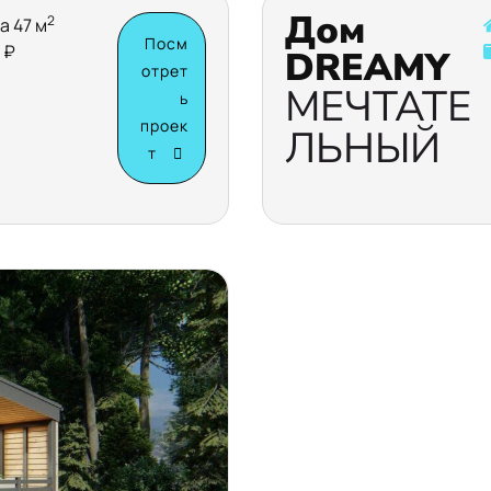
Дом
2
а 47 м
Посм
 ₽
DREAMY
отрет
МЕЧТАТЕ
ь
проек
ЛЬНЫЙ
т