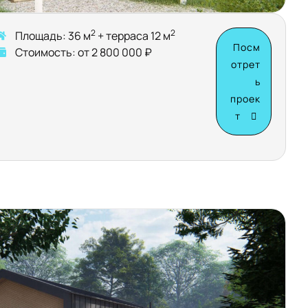
2
2
Площадь: 36 м
+ терраса 12 м
Посм
Стоимость: от 2 800 000 ₽
отрет
ь
проек
т