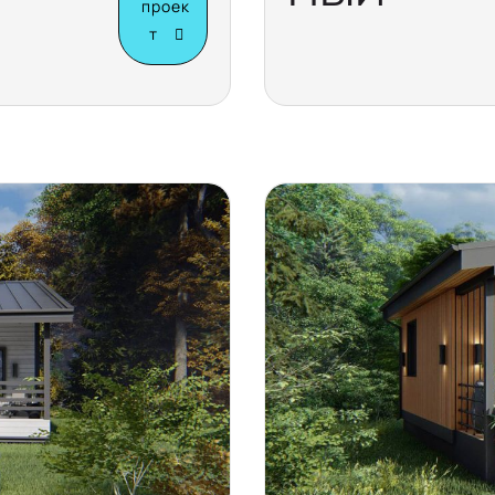
проек
т