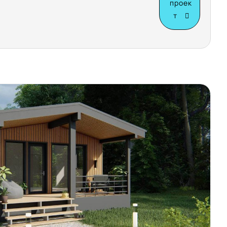
проек
т