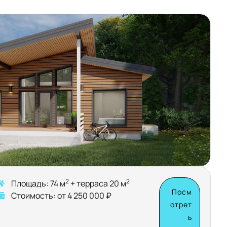
2
2
Площадь: 74 м
+ терраса 20 м
Посм
Стоимость: от 4 250 000 ₽
отрет
ь