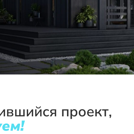
ившийся проект,
уем!