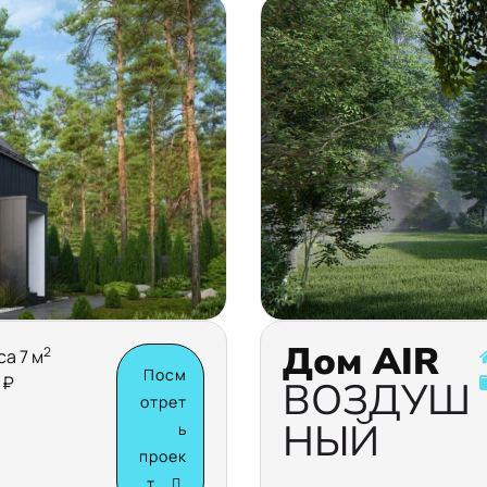
Дом AIR
2
са 7 м
Посм
 ₽
ВОЗДУШ
отрет
НЫЙ
ь
проек
т