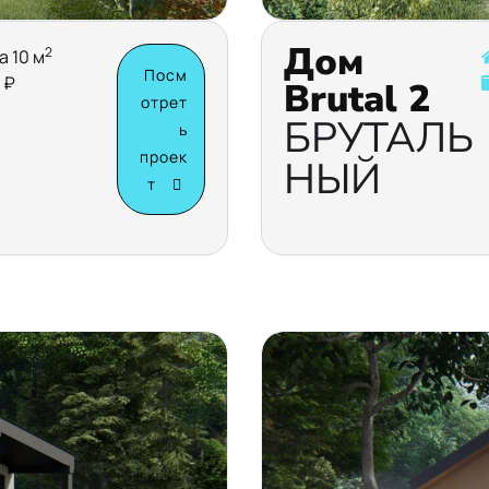
Дом
2
а 10 м
Посм
 ₽
Brutal 2
отрет
БРУТАЛЬ
ь
проек
НЫЙ
т