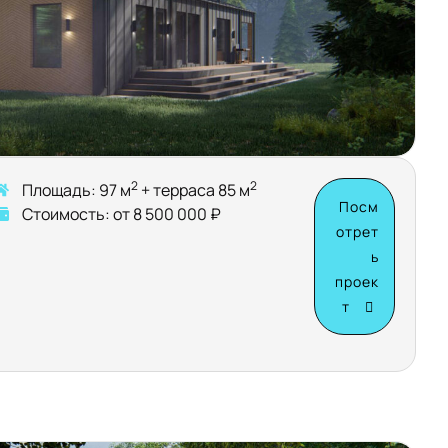
2
2
Площадь: 97 м
+ терраса 85 м
Посм
Стоимость: от 8 500 000 ₽
отрет
ь
проек
т