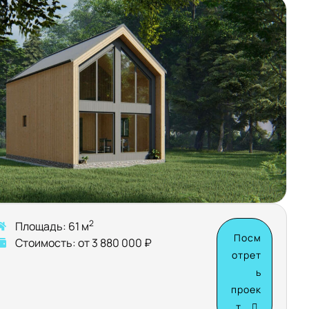
2
Площадь: 61 м
Посм
Стоимость: от 3 880 000 ₽
отрет
ь
проек
т