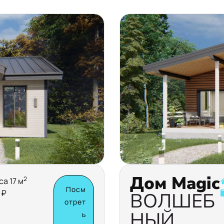
Дом Magic
2
са 17 м
Посм
 ₽
ВОЛШЕБ
отрет
НЫЙ
ь