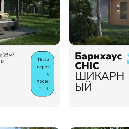
Барнхаус
2
а 23 м
Посм
 ₽
CHIC
отрет
ШИКАРН
ь
проек
ЫЙ
т